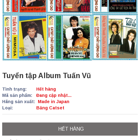
Tuyển tập Album Tuấn Vũ
Tình trạng:
Hết hàng
Mã sản phẩm:
Đang cập nhật...
Hãng sản xuất:
Made in Japan
Loại:
Băng Catset
HẾT HÀNG