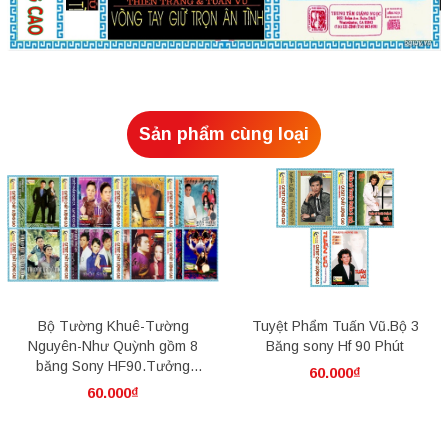
Sản phẩm cùng loại
Bộ Tường Khuê-Tường
Tuyệt Phẩm Tuấn Vũ.Bộ 3
Nguyên-Như Quỳnh gồm 8
Băng sony Hf 90 Phút
băng Sony HF90.Tưởng
60.000₫
niệm ca sĩ Tường Khuê
60.000₫