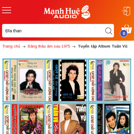
0
Trang chủ
Băng thâu âm sau 1975
Tuyển tập Album Tuấn Vũ