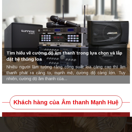
ường độ âm thanh trong lựa chọn và lắp
loa
Cách chọn ampl
ầm tưởng rằng công suất loa càng cao thì âm
Lần trước chúng
 càng to, mạnh mẽ, cường độ càng lớn. Tuy
thống âm thanh gia
 âm thanh của...
theo này sẽ cung 
Khách hàng của Âm thanh Mạnh Huệ