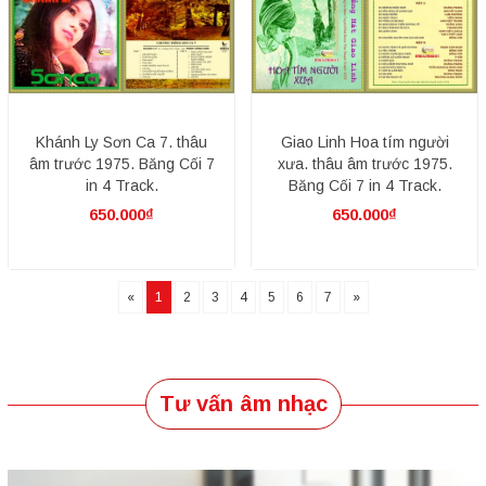
Khánh Ly Sơn Ca 7. thâu
Giao Linh Hoa tím người
âm trước 1975. Băng Cối 7
xưa. thâu âm trước 1975.
in 4 Track.
Băng Cối 7 in 4 Track.
650.000₫
650.000₫
«
1
2
3
4
5
6
7
»
Tư vấn âm nhạc