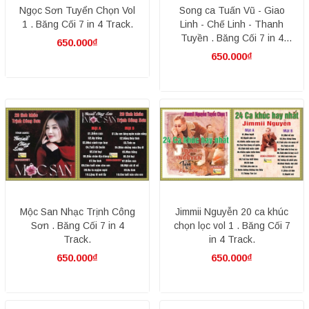
Ngọc Sơn Tuyển Chọn Vol
Song ca Tuấn Vũ - Giao
1 . Băng Cối 7 in 4 Track.
Linh - Chế Linh - Thanh
Tuyền . Băng Cối 7 in 4
650.000₫
Track.
650.000₫
Mộc San Nhạc Trịnh Công
Jimmii Nguyễn 20 ca khúc
Sơn . Băng Cối 7 in 4
chọn lọc vol 1 . Băng Cối 7
Track.
in 4 Track.
650.000₫
650.000₫