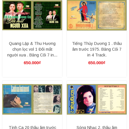
Quang Lập & Thu Hương
Tiếng Thùy Dương 1 . thâu
chọn lọc vol 1 Đôi mắt
âm trước 1975. Băng Cối 7
người xưa . Băng Cối 7 in 4
in 4 Track.
Track.
650.000₫
650.000₫
Tình Ca 20 thâu âm trước
Sóng Nhạc 2. thâu âm