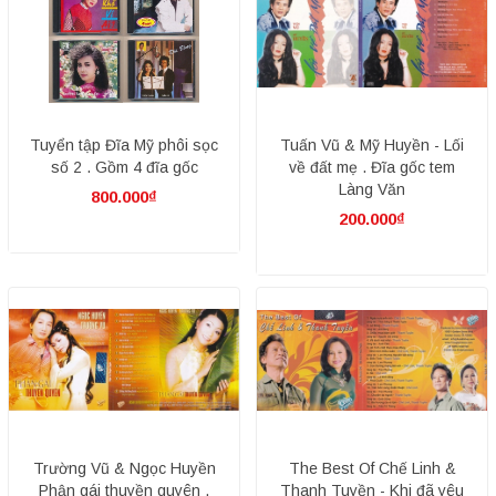
Tuyển tập Đĩa Mỹ phôi sọc
Tuấn Vũ & Mỹ Huyền - Lối
số 2 . Gồm 4 đĩa gốc
về đất mẹ . Đĩa gốc tem
Làng Văn
800.000₫
200.000₫
Trường Vũ & Ngọc Huyền
The Best Of Chế Linh &
Phận gái thuyền quyên .
Thanh Tuyền - Khi đã yêu