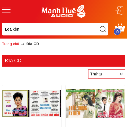
0
Trang chủ
Đĩa CD
Đĩa CD
Thứ tự