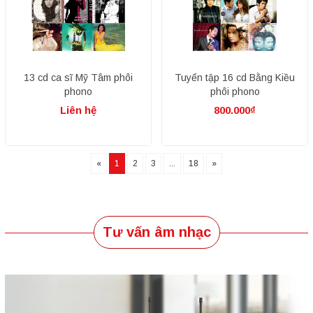
13 cd ca sĩ Mỹ Tâm phôi
Tuyển tập 16 cd Bằng Kiều
phono
phôi phono
Liên hệ
800.000₫
«
1
2
3
...
18
»
Tư vấn âm nhạc