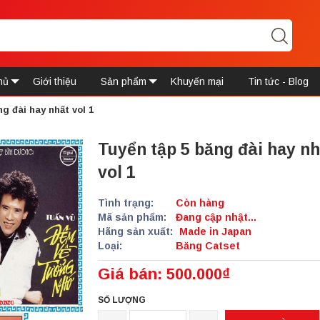
hủ
Giới thiệu
Sản phẩm
Khuyến mại
Tin tức - Blog
ng đài hay nhất vol 1
Tuyển tập 5 băng đài hay nh
vol 1
Tình trạng:
Còn hàng
Mã sản phẩm:
Đang cập nhật...
Hãng sản xuất:
Made in Japan
Loại:
Băng Catset
Giá bán: 500.000₫
SỐ LƯỢNG