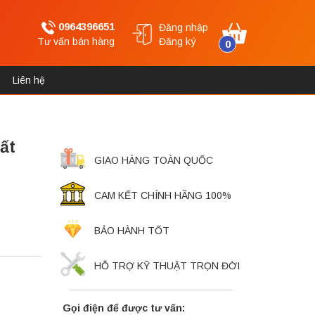
0964396651
Đăng nhập
Tư vấn bán hàng
Đăng ký
0
Liên hệ
ất
GIAO HÀNG TOÀN QUỐC
CAM KẾT CHÍNH HÃNG 100%
BẢO HÀNH TỐT
HỖ TRỢ KỸ THUẬT TRỌN ĐỜI
Gọi điện để được tư vấn: