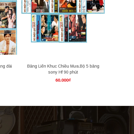
ăng đài
Băng Liên Khuc Chiều Mưa.Bộ 5 băng
Bộ 10 Bă
sony Hf 90 phút
60.000₫