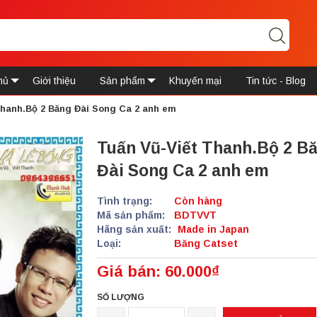
hủ
Giới thiệu
Sản phẩm
Khuyến mại
Tin tức - Blog
Thanh.Bộ 2 Băng Đài Song Ca 2 anh em
Tuấn Vũ-Viết Thanh.Bộ 2 B
Đài Song Ca 2 anh em
Tình trạng:
Còn hàng
Mã sản phẩm:
BDTVVT
Hãng sản xuất:
Made in Japan
Loại:
Băng Catset
Giá bán: 60.000₫
SỐ LƯỢNG