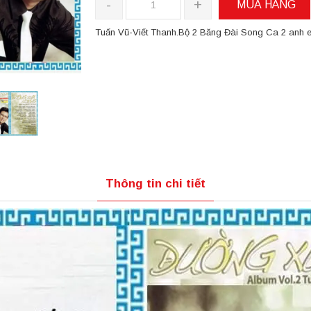
-
+
MUA HÀNG
Tuấn Vũ-Viết Thanh.Bộ 2 Băng Đài Song Ca 2 anh 
Thông tin chi tiết