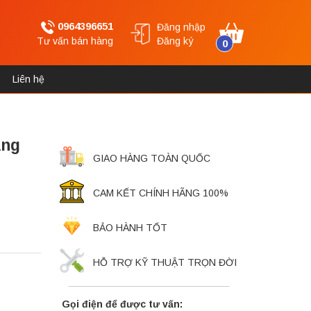
0964396651
Đăng nhập
Tư vấn bán hàng
Đăng ký
0
Liên hệ
ăng
GIAO HÀNG TOÀN QUỐC
CAM KẾT CHÍNH HÃNG 100%
BẢO HÀNH TỐT
HỖ TRỢ KỸ THUẬT TRỌN ĐỜI
Gọi điện để được tư vấn: