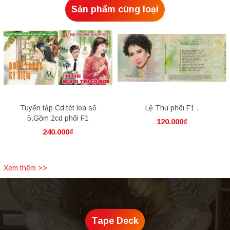
Sản phẩm cùng loại
Tuyển tập Cd tét loa số
Lệ Thu phôi F1 .
5.Gồm 2cd phôi F1
120.000₫
240.000₫
Xem thêm >>
Tape Deck