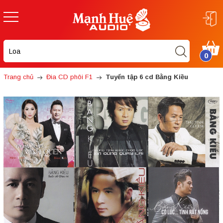
0
Trang chủ
Đia CD phôi F1
Tuyển tập 6 cd Bằng Kiều