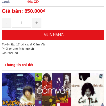
Loại:
Đĩa CD
Giá bán: 850.000₫
-
+
MUA HÀNG
Tuyển tập 17 cd ca sĩ Cẩm Vân
Phôi phono Mitshubishi
Giá 50/1 cd
Thông tin chi tiết