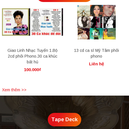
Giao Linh Nhạc Tuyển 1.Bộ
13 cd ca sĩ Mỹ Tâm phôi
2cd phôi Phono.30 ca khúc
phono
bất hủ
Liên hệ
100.000₫
Xem thêm >>
Tape Deck