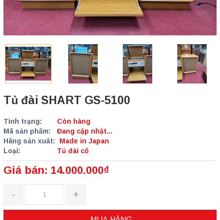
Tủ đài SHART GS-5100
Tình trạng:
Còn hàng
Mã sản phẩm:
Đang cập nhật...
Hãng sản xuất:
Made in Japan
Loại:
Tủ đài cổ
Giá bán: 14.000.000₫
-
+
MUA HÀNG