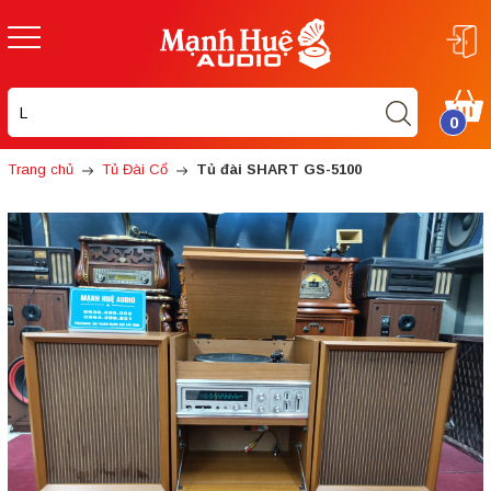
0
Trang chủ
Tủ Đài Cổ
Tủ đài SHART GS-5100