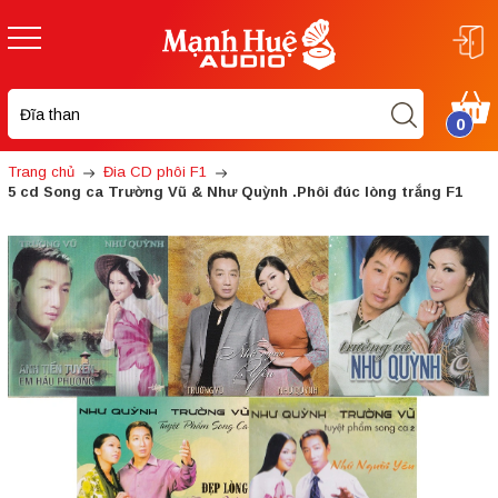
0
Trang chủ
Đia CD phôi F1
5 cd Song ca Trường Vũ & Như Quỳnh .Phôi đúc lòng trắng F1