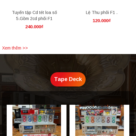
Tuyển tập Cd tét loa số
Lệ Thu phôi F1 .
5.Gồm 2cd phôi F1
120.000₫
240.000₫
Xem thêm >>
Tape Deck