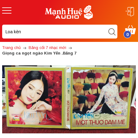
0
Trang chủ
Băng cối 7 nhạc mới
Giọng ca ngọt ngào Kim Yến .Băng 7