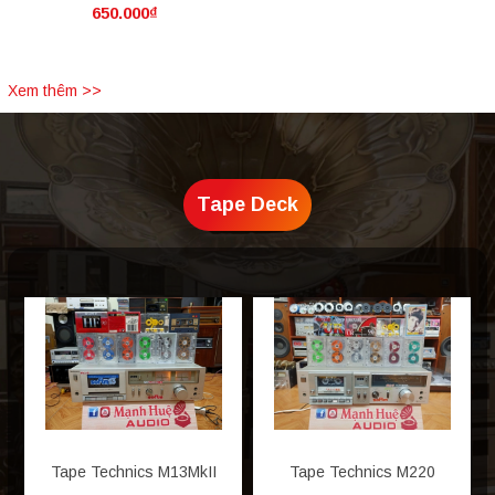
Track.
650.000₫
Xem thêm >>
Tape Deck
Tape Technics M13MkII
Tape Technics M220