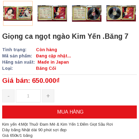
Giọng ca ngọt ngào Kim Yến .Băng 7
Tình trạng:
Còn hàng
Mã sản phẩm:
Đang cập nhật...
Hãng sản xuất:
Made in Japan
Loại:
Băng Cối
Giá bán: 650.000₫
-
+
MUA HÀNG
Kim yến 4:Một Thuở Đam Mê & Kim Yến 1:Đếm Giọt Sầu Rơi
Dây băng Nhật dài 90 phút sợi đẹp
Giá 650k/1 băng