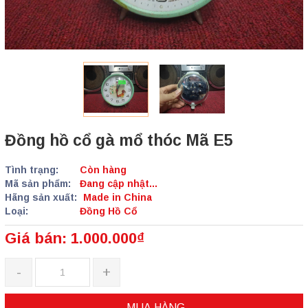
Đồng hồ cổ gà mổ thóc Mã E5
Tình trạng:
Còn hàng
Mã sản phẩm:
Đang cập nhật...
Hãng sản xuất:
Made in China
Loại:
Đồng Hồ Cổ
Giá bán: 1.000.000₫
-
+
MUA HÀNG