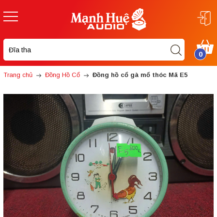
0
Trang chủ
Đồng Hồ Cổ
Đồng hồ cổ gà mổ thóc Mã E5