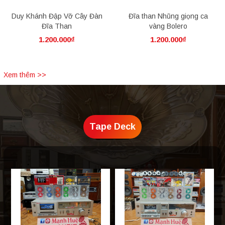
Duy Khánh Đập Vỡ Cây Đàn
Đĩa than Nhũng giọng ca
Đĩa Than
vàng Bolero
1.200.000₫
1.200.000₫
Xem thêm >>
Tape Deck