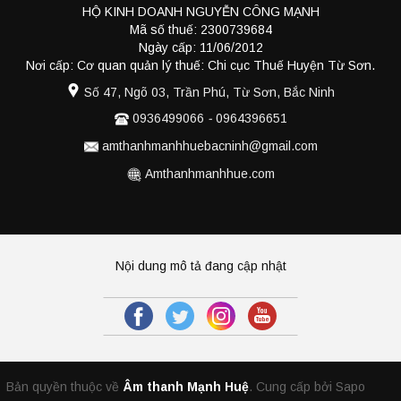
HỘ KINH DOANH NGUYỄN CÔNG MẠNH
Mã số thuế: 2300739684
Ngày cấp: 11/06/2012
Nơi cấp: Cơ quan quản lý thuế: Chi cục Thuế Huyện Từ Sơn.
Số 47, Ngõ 03, Trần Phú, Từ Sơn, Bắc Ninh
0936499066
-
0964396651
amthanhmanhhuebacninh@gmail.com
Amthanhmanhhue.com
Nội dung mô tả đang cập nhật
Bản quyền thuộc về
Âm thanh Mạnh Huệ
.
Cung cấp bởi Sapo