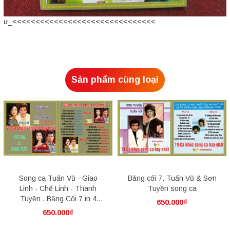
ư_<<<<<<<<<<<<<<<<<<<<<<<<<<<<<<<
Sản phẩm cùng loại
Song ca Tuấn Vũ - Giao
Băng cối 7. Tuấn Vũ & Sơn
Linh - Chế Linh - Thanh
Tuyền song ca
Tuyền . Băng Cối 7 in 4
650.000₫
Track.
650.000₫