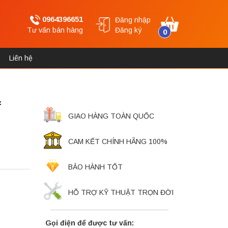
0964396651
Đăng nhập
Tư vấn bán hàng
Đăng ký
0
Liên hệ
f
GIAO HÀNG TOÀN QUỐC
CAM KẾT CHÍNH HÃNG 100%
BẢO HÀNH TỐT
HỖ TRỢ KỸ THUẬT TRỌN ĐỜI
Gọi điện để được tư vấn: