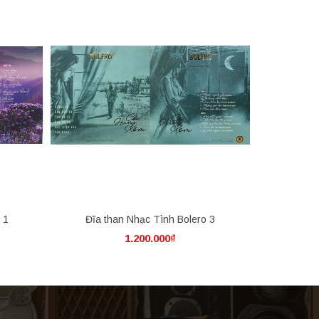
 1
Đĩa than Nhạc Tình Bolero 3
Đĩa t
1.200.000₫