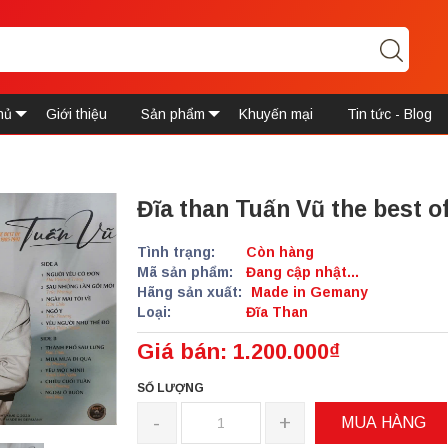
hủ
Giới thiệu
Sản phẩm
Khuyến mại
Tin tức - Blog
Đĩa than Tuấn Vũ the best o
Tình trạng:
Còn hàng
Mã sản phẩm:
Đang cập nhật...
Hãng sản xuất:
Made in Gemany
Loại:
Đĩa Than
Giá bán: 1.200.000₫
SỐ LƯỢNG
-
+
MUA HÀNG