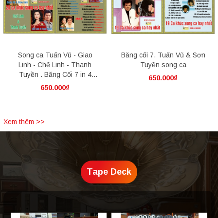
Song ca Tuấn Vũ - Giao
Băng cối 7. Tuấn Vũ & Sơn
Linh - Chế Linh - Thanh
Tuyền song ca
Tuyền . Băng Cối 7 in 4
650.000₫
Track.
650.000₫
Xem thêm >>
Tape Deck