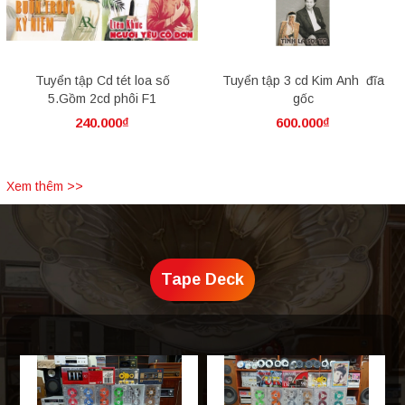
Tuyển tập Cd tét loa số
Tuyển tập 3 cd Kim Anh đĩa
5.Gồm 2cd phôi F1
gốc
240.000₫
600.000₫
Xem thêm >>
Tape Deck