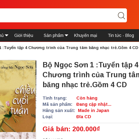
hủ
Giới thiệu
Sản phẩm
Khuyến mại
Tin tức - Blog
 :Tuyển tập 4 Chương trình của Trung tâm băng nhạc trẻ.Gồm 4 CD
Bộ Ngọc Sơn 1 :Tuyển tập 4
Chương trình của Trung tâ
băng nhạc trẻ.Gồm 4 CD
Tình trạng:
Còn hàng
Mã sản phẩm:
Đang cập nhật...
Hãng sản xuất:
Made in Japan
Loại:
Đĩa CD
Giá bán: 200.000₫