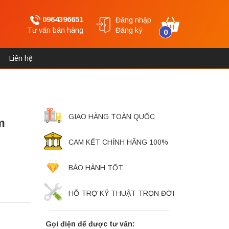
0964396651
Đăng nhập
Tư vấn bán hàng
Đăng ký
0
Liên hệ
GIAO HÀNG TOÀN QUỐC
m
CAM KẾT CHÍNH HÃNG 100%
BẢO HÀNH TỐT
HỖ TRỢ KỸ THUẬT TRỌN ĐỜI
Gọi điện để được tư vấn: