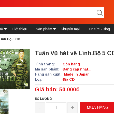
hủ
Giới thiệu
Sản phẩm
Khuyến mại
Tin tức - Blog
Lính.Bộ 5 CD
Tuấn Vũ hát về Lính.Bộ 5 C
Tình trạng:
Còn hàng
Mã sản phẩm:
Đang cập nhật...
Hãng sản xuất:
Made in Japan
Loại:
Đĩa CD
Giá bán: 50.000₫
SỐ LƯỢNG
-
+
MUA HÀNG