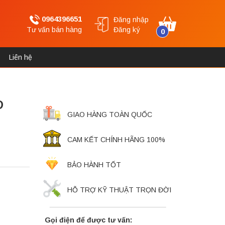
0964396651
Đăng nhập
Tư vấn bán hàng
Đăng ký
0
Liên hệ
D
GIAO HÀNG TOÀN QUỐC
CAM KẾT CHÍNH HÃNG 100%
BẢO HÀNH TỐT
HỖ TRỢ KỸ THUẬT TRỌN ĐỜI
Gọi điện để được tư vấn: