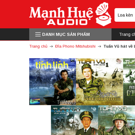
DANH MỤC SẢN PHẨM
Trang c
Trang chủ
Đĩa Phono Mitshubishi
Tuấn Vũ hát về 